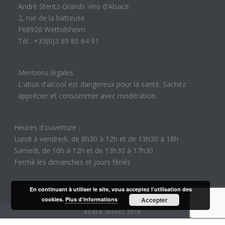
André Stentz-Grands Vins d'Alsace
2, rue de la batteuse
F68920 Wettolsheim
Tél : +33(0)3 89 80 64 91
Mentions légales
L'abus d'alcool est dangereux pour la santé. Sachez
apprécier et consommer avec modération.
Heures d'ouverture :
Lundi à vendredi, de 8h30 à 12h et de 13h30 à 18h
Samedi, de 10h à 12h et de 13h30 à 17h30
Fermé les dimanches et jours fériés
En continuant à utiliser le site, vous acceptez l’utilisation des
cookies.
Plus d’informations
Accepter
André Stentz 2018