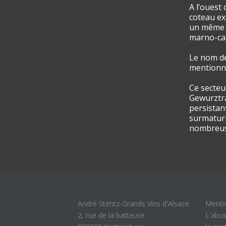
A l’ouest
coteau ex
un même î
marno-cal
Le nom de
mentionnée
Ce secteu
Gewurztra
persistan
surmaturi
nombreus
André Stentz-Grands Vins d'Alsace
Menti
2, rue de la batteuse
L'abus