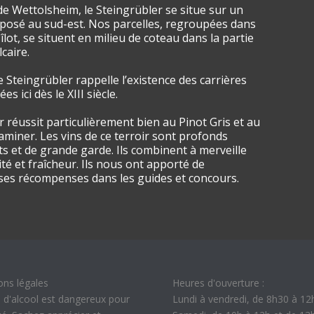
 de Wettolsheim, le Steingrübler se situe sur un
posé au sud-est. Nos parcelles, regroupées dans
lot, se situent en milieu de coteau dans la partie
caire.
 Steingrübler rappelle l’existence des carrières
s ici dès le XIII siècle.
r réussit particulièrement bien au Pinot Gris et au
miner. Les vins de ce terroir sont profonds
ts et de grande garde. Ils combinent à merveille
té et fraîcheur. Ils nous ont apporté de
es récompenses dans les guides et concours.
ons légales
Heures d'ouverture :
 d'alcool est dangereux pour
Lundi à vendredi, de 8h30 à 12