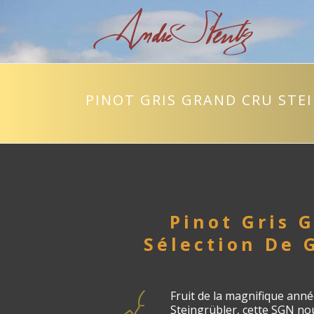
PINOT GRIS GRAND CRU STE
Pinot Gris G
Sélection De 
Fruit de la magnifique anné
Steingrübler, cette SGN no