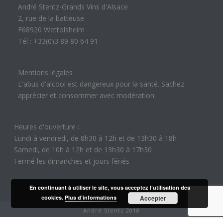
André Stentz-Grands Vins d'Alsace
2, rue de la batteuse
F68920 Wettolsheim
Tél : +33(0)3 89 80 64 91
Mentions légales
L'abus d'alcool est dangereux pour la santé. Sachez
apprécier et consommer avec modération.
Heures d'ouverture :
Lundi à vendredi, de 8h30 à 12h et de 13h30 à 18h
Samedi, de 10h à 12h et de 13h30 à 17h30
Fermé les dimanches et jours fériés
En continuant à utiliser le site, vous acceptez l’utilisation des
cookies.
Plus d’informations
Accepter
André Stentz 2018