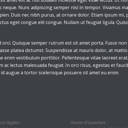
it amet elit ac nisl sodales molestie eget vitae lectus. Ut no
ac neque. Nunc adipiscing semper nisl in tempor. Vivamus mat
apien. Duis nec nibh purus, at ornare dolor. Etiam ipsum mi, pr
luctus eget congue elit congue. Nullam ut feugiat ligula. Qui
d orci. Quisque semper rutrum est sit amet porta. Fusce non 
sse platea dictumst. Suspendisse at mauris dolor, at mattis 
e enim vestibulum porttitor. Pellentesque vitae laoreet erat. 
im ac lectus malesuada feugiat. In orci risus, egestas et fauc
d augue a tortor scelerisque posuere sit amet eu enim.
ons légales
Heures d'ouverture :