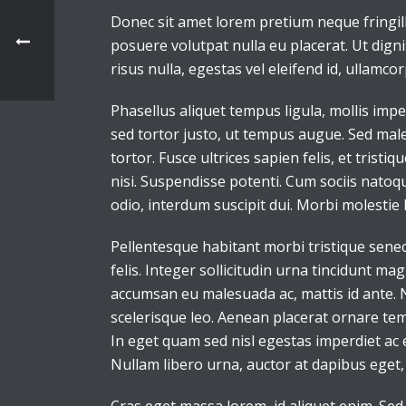
Donec sit amet lorem pretium neque fringil
posuere volutpat nulla eu placerat. Ut dign
risus nulla, egestas vel eleifend id, ullamcor
Phasellus aliquet tempus ligula, mollis im
sed tortor justo, ut tempus augue. Sed male
tortor. Fusce ultrices sapien felis, et trist
nisi. Suspendisse potenti. Cum sociis natoq
odio, interdum suscipit dui. Morbi molestie l
Pellentesque habitant morbi tristique senec
felis. Integer sollicitudin urna tincidunt m
accumsan eu malesuada ac, mattis id ante. N
scelerisque leo. Aenean placerat ornare tem
In eget quam sed nisl egestas imperdiet ac 
Nullam libero urna, auctor at dapibus eget, 