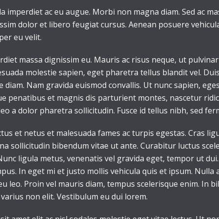
la imperdiet ac eu augue. Morbi non magna diam. Sed ac mass
issim dolor et libero feugiat cursus. Aenean posuere vehicula
per eu velit.
perdiet massa dignissim eu. Mauris ac risus neque, ut pulvin
suada molestie sapien, eget pharetra tellus blandit vel. Dui
ique diam. Nam gravida euismod convallis. Ut nunc sapien, eges
ue penatibus et magnis dis parturient montes, nascetur ridicu
eo a dolor pharetra sollicitudin. Fusce id tellus nibh, sed fe
tus et netus et malesuada fames ac turpis egestas. Cras ligul
agna sollicitudin bibendum vitae ut ante. Curabitur luctus sc
unc ligula metus, venenatis vel gravida eget, tempor ut dui. 
pus. In eget mi et justo mollis vehicula quis et ipsum. Null
eu leo. Proin vel mauris diam, tempus scelerisque enim. In 
varius non elit. Vestibulum eu dui lorem.