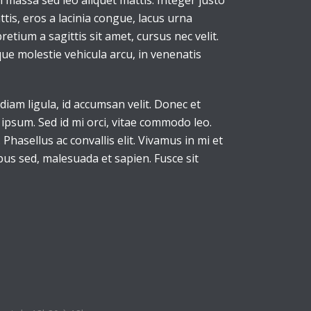
n massa sed leo aliquet mattis. Integer justo
tis, eros a lacinia congue, lacus urna
etium a sagittis sit amet, cursus nec velit.
sque molestie vehicula arcu, in venenatis
diam ligula, id accumsan velit. Donec et
ipsum. Sed id mi orci, vitae commodo leo.
Phasellus ac convallis elit. Vivamus in mi et
ibus sed, malesuada et sapien. Fusce sit