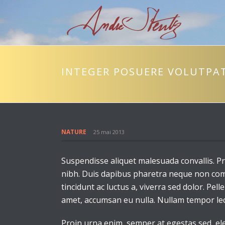
INTEGER POSUERE VOLUTPA
NATURE
25 mai 2013
Suspendisse aliquet malesuada convallis. Pr
nibh. Duis dapibus pharetra neque non comm
tincidunt ac luctus a, viverra sed dolor. P
amet, accumsan eu nulla. Nullam tempor lec
Proin urna enim, semper at egestas sed, el