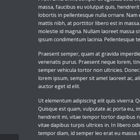
massa, faucibus eu volutpat quis, hendrerit 
lobortis in pellentesque nulla ornare. Nam
mattis nibh, at porttitor libero est in mass
molestie id magna. Nullam laoreet massa sit
ipsum condimentum lacinia. Pellentesque t
Praesent semper, quam at gravida imperdiet,
venenatis purus. Praesent neque lorem, tincid
semper vehicula tortor non ultricies. Donec
lorem ipsum, semper sit amet laoreet ac, al
auctor eget id elit.
Ut elementum adipiscing elit quis viverra. 
Quisque est quam, vulputate ac porta eu, im
hendrerit mi, vitae tempor tortor dapibus 
vitae dapibus turpis ultrices in. In libero od
tempor diam, id semper leo erat eu massa. 