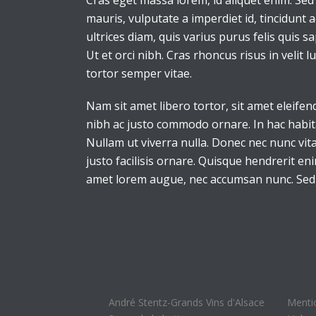
Cras eget massa lorem, id aliquet enim. Sed s
mauris, vulputate a imperdiet id, tincidunt 
ultrices diam, quis varius purus felis quis s
Ut et orci nibh. Cras rhoncus risus in velit 
tortor semper vitae.
Nam sit amet libero tortor, sit amet eleifen
nibh ac justo commodo ornare. In hac habita
Nullam ut viverra nulla. Donec nec nunc vita
justo facilisis ornare. Quisque hendrerit en
amet lorem augue, nec accumsan nunc. Sed i
André Stentz-Grands Vins d'Alsace
Menti