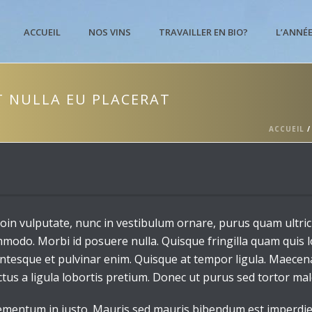
ACCUEIL
NOS VINS
TRAVAILLER EN BIO?
L’ANNÉ
T NULLA EU PLACERAT
ACCUEIL
oin vulputate, nunc in vestibulum ornare, purus quam ultric
odo. Morbi id posuere nulla. Quisque fringilla quam quis l
ellentesque et pulvinar enim. Quisque at tempor ligula. Maece
tus a ligula lobortis pretium. Donec ut purus sed tortor ma
ementum in justo. Mauris sed mauris bibendum est imperdiet 