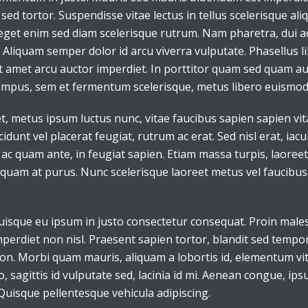
sed tortor. Suspendisse vitae lectus in tellus scelerisque al
 eget enim sed diam scelerisque rutrum. Nam pharetra, dui a
a. Aliquam semper dolor id arcu viverra vulputate. Phasellus l
 amet arcu auctor imperdiet. In porttitor quam sed quam auc
empus, sem et fermentum scelerisque, metus libero euismod 
 metus ipsum luctus nunc, vitae faucibus sapien sapien vita
unt vel placerat feugiat, rutrum ac erat. Sed nisl erat, iacu
 ac quam ante, in feugiat sapien. Etiam massa turpis, laoreet
iquam at purus. Nunc scelerisque laoreet metus vel faucibus
Quisque eu ipsum in justo consectetur consequat. Proin male
perdiet non nisl. Praesent sapien tortor, blandit sed tempor
non. Morbi quam mauris, aliquam a lobortis id, elementum v
io, sagittis id vulputate sed, lacinia id mi. Aenean congue, ips
Quisque pellentesque vehicula adipiscing.