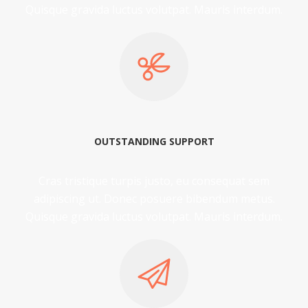
Quisque gravida luctus volutpat. Mauris interdum.
OUTSTANDING SUPPORT
Cras tristique turpis justo, eu consequat sem
adipiscing ut. Donec posuere bibendum metus.
Quisque gravida luctus volutpat. Mauris interdum.