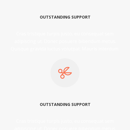
OUTSTANDING SUPPORT
Cras tristique turpis justo, eu consequat sem
adipiscing ut. Donec posuere bibendum metus.
Quisque gravida luctus volutpat. Mauris interdum.
OUTSTANDING SUPPORT
Cras tristique turpis justo, eu consequat sem
adipiscing ut. Donec posuere bibendum metus.