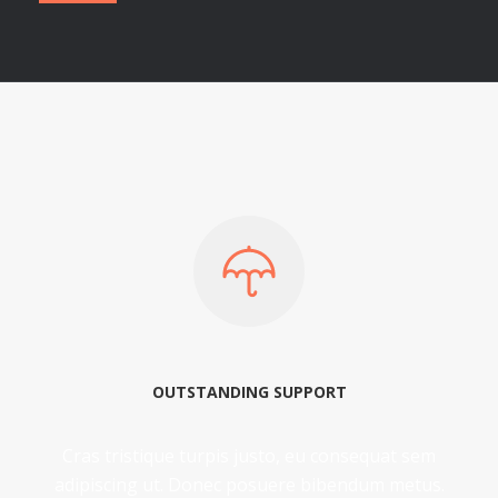
OUTSTANDING SUPPORT
Cras tristique turpis justo, eu consequat sem
adipiscing ut. Donec posuere bibendum metus.