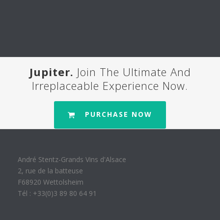
Jupiter.
Join The Ultimate And
Irreplaceable Experience Now.
PURCHASE NOW
André Stentz-Grands Vins d'Alsace
2, rue de la batteuse
F68920 Wettolsheim
Tél : +33(0)3 89 80 64 91