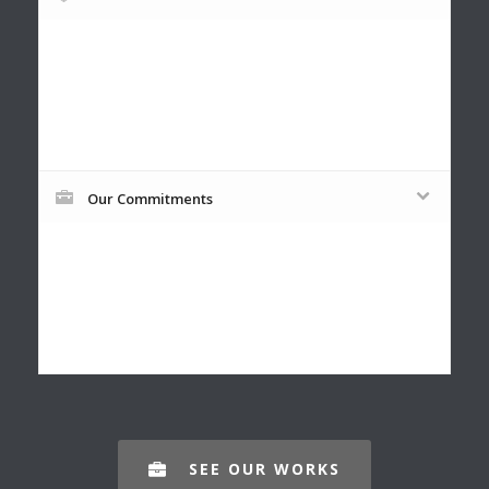
Vestibulum pharetra nibh sit amet
consequat commodo. Ut viverra est non est
venenatis, quis faucibus nulla rutrum.
Our Commitments
Vestibulum pharetra nibh sit amet
consequat commodo. Ut viverra est non est
venenatis, quis faucibus nulla rutrum.
SEE OUR WORKS