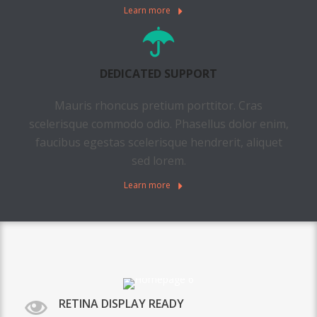
Learn more
DEDICATED SUPPORT
Mauris rhoncus pretium porttitor. Cras
scelerisque commodo odio. Phasellus dolor enim,
faucibus egestas scelerisque hendrerit, aliquet
sed lorem.
Learn more
RETINA DISPLAY READY