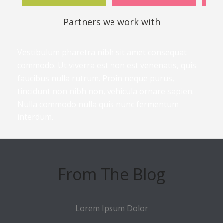
Partners we work with
Vestibulum pharetra nibh sit amet consequat
commodo. Ut viverra est non est venenatis, quis
faucibus nulla rutrum. Proin neque purus,
tincidunt non nibh non, vehicula ornare sapien.
Nulla commodo nulla quis nunc fermentum
interdum.
From The Blog
Lorem Ipsum Dolor