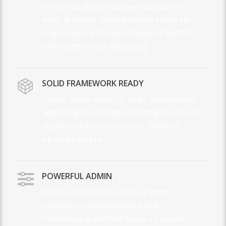
In eu eros at eros
laoreet auctor
sit
amet id massa. Sed bibendum lorem vel
augue viverra tempor. Praesent sagittis
tellus eget neque adipiscing.
SOLID FRAMEWORK READY
Lorem ipsum dolor sit amet, consectetur
adipiscing elit. Integer sed magna vel velit
dignissim luctus eu in urna. Dapibus
egestas turpis
.
POWERFUL ADMIN
Donec sodales tellus elit, sit amet
tristique nulla
scelerisque sed
.
Pellentesque eleifend turpis ut sapien