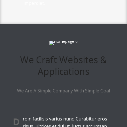
imperdiet.
We Craft Websites &
Applications
We Are A Simple Company With Simple Goal
D
roin facilisis varius nunc. Curabitur eros
risus, ultrices et dui ut, luctus accumsan