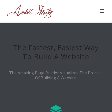
The Fastest, Easiest Way
To Build A Website
The Amazing Page Builder Visualizes The Process
Of Building A Website.