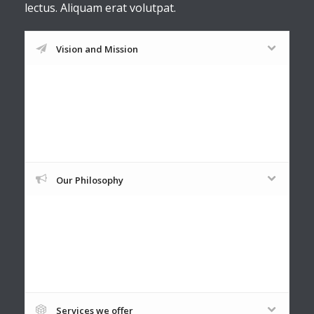
lectus. Aliquam erat volutpat.
Vision and Mission
Vestibulum pharetra nibh sit amet
consequat commodo. Ut viverra est non est
venenatis, quis faucibus nulla rutrum.
Our Philosophy
Vestibulum pharetra nibh sit amet
consequat commodo. Ut viverra est non est
venenatis, quis faucibus nulla rutrum.
Services we offer