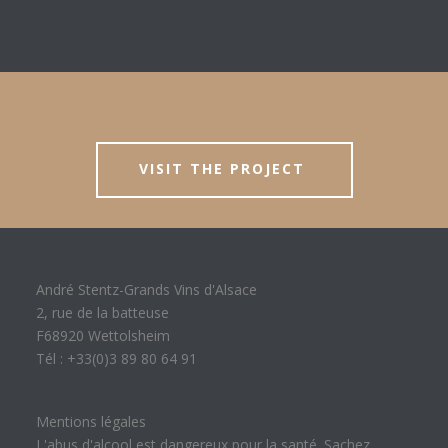
VISIT THE PROJECT
André Stentz-Grands Vins d'Alsace
2, rue de la batteuse
F68920 Wettolsheim
Tél : +33(0)3 89 80 64 91
Mentions légales
L'abus d'alcool est dangereux pour la santé. Sachez