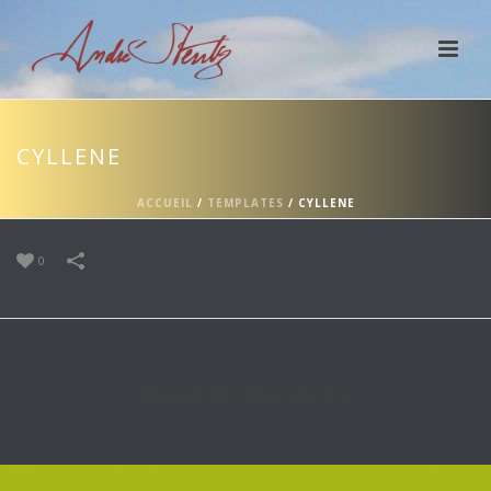
CYLLENE
ACCUEIL
/
TEMPLATES
/
CYLLENE
0
RELATED PROJECTS