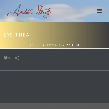
LYSITHEA
ACCUEIL
/
TEMPLATES
/
LYSITHEA
0
RELATED PROJECTS