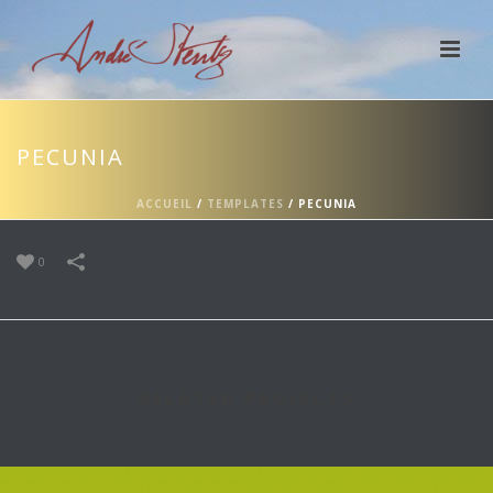
PECUNIA
ACCUEIL
/
TEMPLATES
/
PECUNIA
0
RELATED PROJECTS