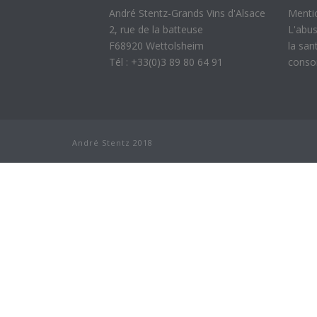
André Stentz-Grands Vins d'Alsace
Menti
2, rue de la batteuse
L'abus
F68920 Wettolsheim
la san
Tél : +33(0)3 89 80 64 91
conso
André Stentz 2018