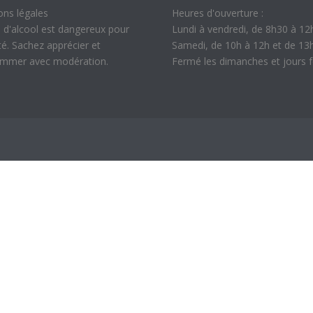
ons légales
Heures d'ouverture :
 d'alcool est dangereux pour
Lundi à vendredi, de 8h30 à 12
té. Sachez apprécier et
Samedi, de 10h à 12h et de 13
mmer avec modération.
Fermé les dimanches et jours f