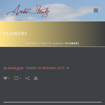
FLOWERS
ACCUEIL
/
PHOTO ALBUM
/ FLOWERS
FLOWERS
By
david.geyer
Posted
14 décembre 2015
In
0
0