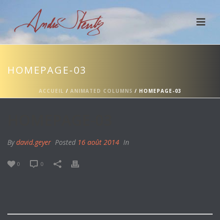
HOMEPAGE-03
ACCUEIL
/
ANIMATED COLUMNS
/ HOMEPAGE-03
HOMEPAGE-03
By
david.geyer
Posted
16 août 2014
In
0
0