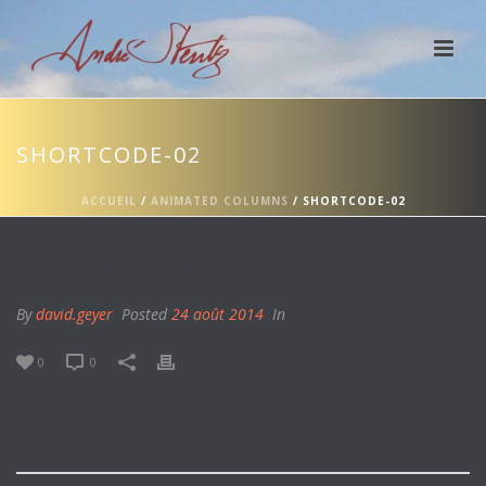
SHORTCODE-02
ACCUEIL
/
ANIMATED COLUMNS
/ SHORTCODE-02
SHORTCODE-02
By
david.geyer
Posted
24 août 2014
In
0
0