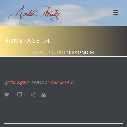
HOMEPAGE-04
ACCUEIL
/
CLIENTS
/ HOMEPAGE-04
HOMEPAGE-04
By
david.geyer
Posted
21 août 2014
In
0
0