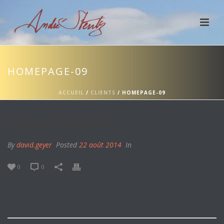
HOMEPAGE-09
ACCUEIL
/
CLIENTS
/ HOMEPAGE-09
HOMEPAGE-09
By
david.geyer
Posted
22 août 2014
In
0
0