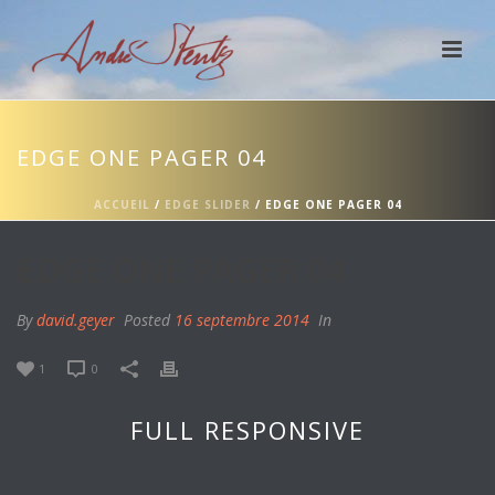
EDGE ONE PAGER 04
ACCUEIL
/
EDGE SLIDER
/ EDGE ONE PAGER 04
EDGE ONE PAGER 04
By
david.geyer
Posted
16 septembre 2014
In
1
0
FULL RESPONSIVE