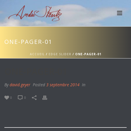
ONE-PAGER-01
ACCUEIL
/
EDGE SLIDER
/ ONE-PAGER-01
ONE-PAGER-01
By
david.geyer
Posted
3 septembre 2014
In
0
0