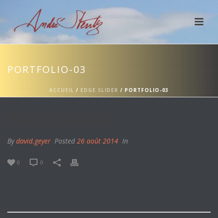
PORTFOLIO-03
ACCUEIL
/
EDGE SLIDER
/ PORTFOLIO-03
PORTFOLIO-03
By
david.geyer
Posted
26 août 2014
In
0
0