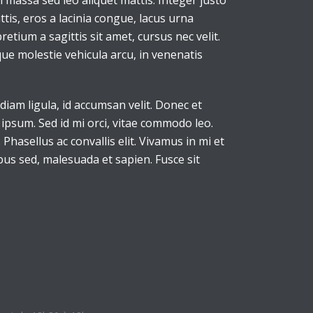
n massa sed leo aliquet mattis. Integer justo
tis, eros a lacinia congue, lacus urna
etium a sagittis sit amet, cursus nec velit.
sque molestie vehicula arcu, in venenatis
diam ligula, id accumsan velit. Donec et
ipsum. Sed id mi orci, vitae commodo leo.
Phasellus ac convallis elit. Vivamus in mi et
ibus sed, malesuada et sapien. Fusce sit