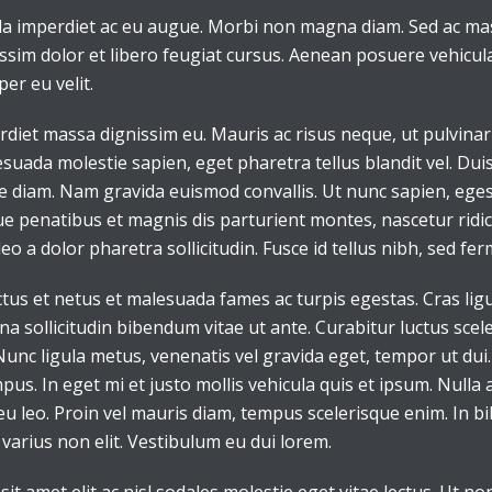
la imperdiet ac eu augue. Morbi non magna diam. Sed ac mass
issim dolor et libero feugiat cursus. Aenean posuere vehicula
per eu velit.
perdiet massa dignissim eu. Mauris ac risus neque, ut pulvin
suada molestie sapien, eget pharetra tellus blandit vel. Dui
ique diam. Nam gravida euismod convallis. Ut nunc sapien, eges
ue penatibus et magnis dis parturient montes, nascetur ridicu
eo a dolor pharetra sollicitudin. Fusce id tellus nibh, sed fe
tus et netus et malesuada fames ac turpis egestas. Cras ligul
agna sollicitudin bibendum vitae ut ante. Curabitur luctus sc
unc ligula metus, venenatis vel gravida eget, tempor ut dui. 
pus. In eget mi et justo mollis vehicula quis et ipsum. Null
eu leo. Proin vel mauris diam, tempus scelerisque enim. In 
varius non elit. Vestibulum eu dui lorem.