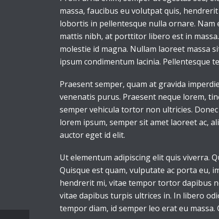
massa, faucibus eu volutpat quis, hendrerit 
lobortis in pellentesque nulla ornare. Nam
mattis nibh, at porttitor libero est in mass
molestie id magna. Nullam laoreet massa sit
ipsum condimentum lacinia. Pellentesque t
Praesent semper, quam at gravida imperdiet,
venenatis purus. Praesent neque lorem, tincid
semper vehicula tortor non ultricies. Donec
lorem ipsum, semper sit amet laoreet ac, al
auctor eget id elit.
Ut elementum adipiscing elit quis viverra. 
Quisque est quam, vulputate ac porta eu, im
hendrerit mi, vitae tempor tortor dapibus 
vitae dapibus turpis ultrices in. In libero od
tempor diam, id semper leo erat eu massa. 