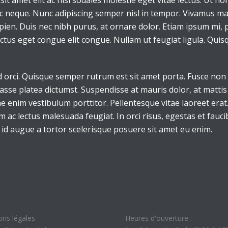
it amet elit ac nisl sodales molestie eget vitae lectus. Ut no
ac neque. Nunc adipiscing semper nisl in tempor. Vivamus mat
apien. Duis nec nibh purus, at ornare dolor. Etiam ipsum mi, pr
luctus eget congue elit congue. Nullam ut feugiat ligula. Qui
d orci. Quisque semper rutrum est sit amet porta. Fusce non 
sse platea dictumst. Suspendisse at mauris dolor, at mattis 
e enim vestibulum porttitor. Pellentesque vitae laoreet erat. 
im ac lectus malesuada feugiat. In orci risus, egestas et fauc
d augue a tortor scelerisque posuere sit amet eu enim.
ons légales
Heures d'ouverture :