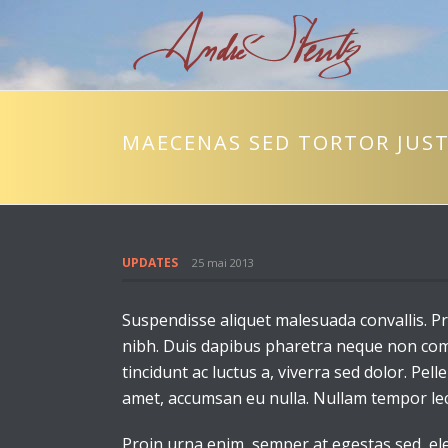
MAECENAS SED TORTOR JUS
UPDATES
25 mai 2013
Suspendisse aliquet malesuada convallis. Pr
nibh. Duis dapibus pharetra neque non comm
tincidunt ac luctus a, viverra sed dolor. P
amet, accumsan eu nulla. Nullam tempor lec
Proin urna enim, semper at egestas sed, el