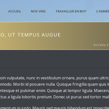
ACCUEIL
NOS VINS
TRAVAILLER EN BIO?
L’ANNÉ
TO, UT TEMPUS AUGUE
ACCUEIL
oin vulputate, nunc in vestibulum ornare, purus quam ultric
odo. Morbi id posuere nulla. Quisque fringilla quam quis l
ellentesque et pulvinar enim. Quisque at tempor ligula. Maece
tus a ligula lobortis pretium. Donec ut purus sed tortor ma
ementum in justo. Mauris sed mauris bibendum est imperdiet 