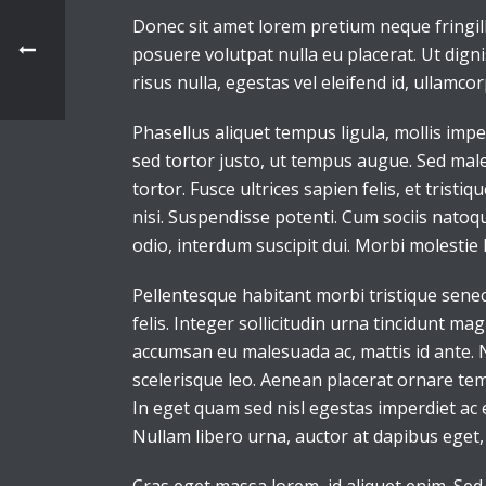
Donec sit amet lorem pretium neque fringil
posuere volutpat nulla eu placerat. Ut dign
risus nulla, egestas vel eleifend id, ullamcor
Phasellus aliquet tempus ligula, mollis im
sed tortor justo, ut tempus augue. Sed male
tortor. Fusce ultrices sapien felis, et trist
nisi. Suspendisse potenti. Cum sociis natoq
odio, interdum suscipit dui. Morbi molestie l
Pellentesque habitant morbi tristique senec
felis. Integer sollicitudin urna tincidunt m
accumsan eu malesuada ac, mattis id ante. N
scelerisque leo. Aenean placerat ornare tem
In eget quam sed nisl egestas imperdiet ac 
Nullam libero urna, auctor at dapibus eget, 