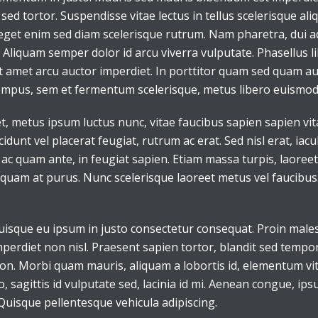
sed tortor. Suspendisse vitae lectus in tellus scelerisque al
 eget enim sed diam scelerisque rutrum. Nam pharetra, dui a
a. Aliquam semper dolor id arcu viverra vulputate. Phasellus l
 amet arcu auctor imperdiet. In porttitor quam sed quam auc
empus, sem et fermentum scelerisque, metus libero euismod 
 metus ipsum luctus nunc, vitae faucibus sapien sapien vita
unt vel placerat feugiat, rutrum ac erat. Sed nisl erat, iacu
 ac quam ante, in feugiat sapien. Etiam massa turpis, laoreet
iquam at purus. Nunc scelerisque laoreet metus vel faucibus
Quisque eu ipsum in justo consectetur consequat. Proin male
perdiet non nisl. Praesent sapien tortor, blandit sed tempor
non. Morbi quam mauris, aliquam a lobortis id, elementum v
io, sagittis id vulputate sed, lacinia id mi. Aenean congue, ips
Quisque pellentesque vehicula adipiscing.