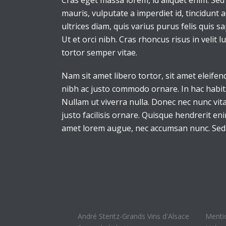
Cras eget massa lorem, id aliquet enim. Sed s
mauris, vulputate a imperdiet id, tincidunt 
ultrices diam, quis varius purus felis quis s
Ut et orci nibh. Cras rhoncus risus in velit 
tortor semper vitae.
Nam sit amet libero tortor, sit amet eleifen
nibh ac justo commodo ornare. In hac habita
Nullam ut viverra nulla. Donec nec nunc vita
justo facilisis ornare. Quisque hendrerit en
amet lorem augue, nec accumsan nunc. Sed i
André Stentz-Grands Vins d'Alsace
Menti