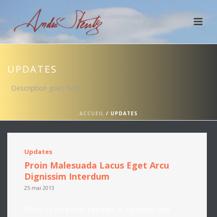
UPDATES
Description goes here
ACCUEIL
/
UPDATES
Updates
Proin Malesuada Lacus Eget Arcu
Dignissim Interdum
25 mai 2013
Proin urna enim, semper at egestas sed,