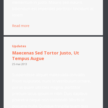
elementum in justo. Mauris sed mauris
bibendum est imperdiet porttitor tincidunt at
lorem.
Read more
Updates
Maecenas Sed Tortor Justo, Ut
Tempus Augue
25 mai 2013
Suspendisse aliquet malesuada convallis.
Proin vulputate, nunc in vestibulum ornare,
purus quam ultricies magna, porttitor
pretium lacus ipsum in nibh. Duis dapibus
pharetra neque non commodo. Morbi id
posuere nulla. Quisque fringilla quam quis