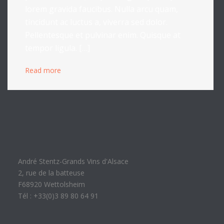
lorem gravida faucibus. Nulla arcu quam,
tincidunt ac luctus a, viverra sed dolor.
Pellentesque et pulvinar enim. Quisque at
tempor ligula. […]
Read more
André Stentz-Grands Vins d'Alsace
2, rue de la batteuse
F68920 Wettolsheim
Tél : +33(0)3 89 80 64 91