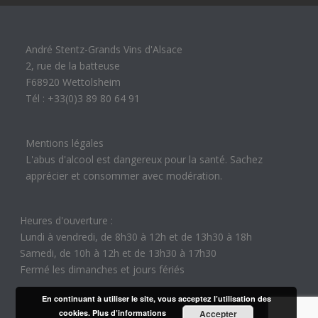
André Stentz-Grands Vins d'Alsace
2, rue de la batteuse
F68920 Wettolsheim
Tél : +33(0)3 89 80 64 91
Mentions légales
L'abus d'alcool est dangereux pour la santé. Sachez
apprécier et consommer avec modération.
Heures d'ouverture :
Lundi à vendredi, de 8h30 à 12h et de 13h30 à 18h
Samedi, de 10h à 12h et de 13h30 à 17h30
Fermé les dimanches et jours fériés
En continuant à utiliser le site, vous acceptez l’utilisation des
cookies.
Plus d’informations
Accepter