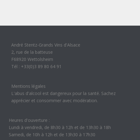
André Stentz-Grands Vins d'Alsace
2, rue de la batteuse
F68920 Wettolsheim
Tél : +33(0)3 89 80 64 91
Mentions légales
L'abus d'alcool est dangereux pour la santé. Sachez
apprécier et consommer avec modération.
Heures d'ouverture :
Lundi à vendredi, de 8h30 à 12h et de 13h30 à 18h
Samedi, de 10h à 12h et de 13h30 à 17h30