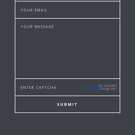
Not readable?
Change text.
SUBMIT