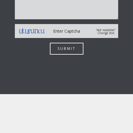
Not readable?
Change text.
SUBMIT