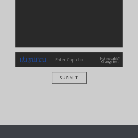
Not readable?
Change text.
SUBMIT