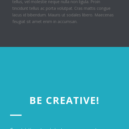
tellus, vel molestie neque nulla non ligula. Proin
tincidunt tellus ac porta volutpat. Cras mattis congue
lacus id bibendum. Mauris ut sodales libero. Maecenas
feugiat sit amet enim in accumsan.
BE CREATIVE!