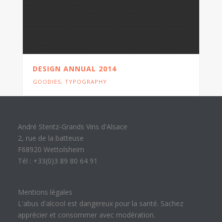
DESIGN ANNUAL 2014
GOODIES
,
TYPOGRAPHY
André Stentz-Grands Vins d'Alsace
2, rue de la batteuse
F68920 Wettolsheim
Tél : +33(0)3 89 80 64 91
Mentions légales
L'abus d'alcool est dangereux pour la santé. Sachez
apprécier et consommer avec modération.