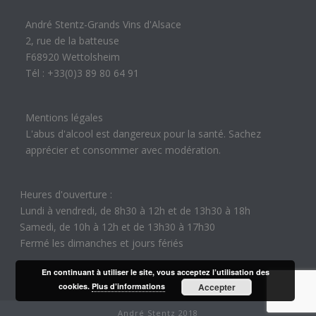
André Stentz-Grands Vins d'Alsace
2, rue de la batteuse
F68920 Wettolsheim
Tél : +33(0)3 89 80 64 91
Mentions légales
L'abus d'alcool est dangereux pour la santé. Sachez
apprécier et consommer avec modération.
Heures d'ouverture :
Lundi à vendredi, de 8h30 à 12h et de 13h30 à 18h
Samedi, de 10h à 12h et de 13h30 à 17h30
Fermé les dimanches et jours fériés
En continuant à utiliser le site, vous acceptez l’utilisation des
cookies.
Plus d’informations
Accepter
André Stentz 2018