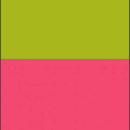
SKILLET ALBUM COVER
Typography
User Interface