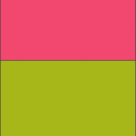
MANIAC TYPEFACE
Print
Typography