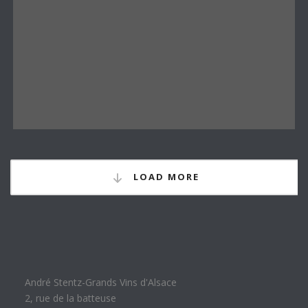
LOAD MORE
André Stentz-Grands Vins d'Alsace
2, rue de la batteuse